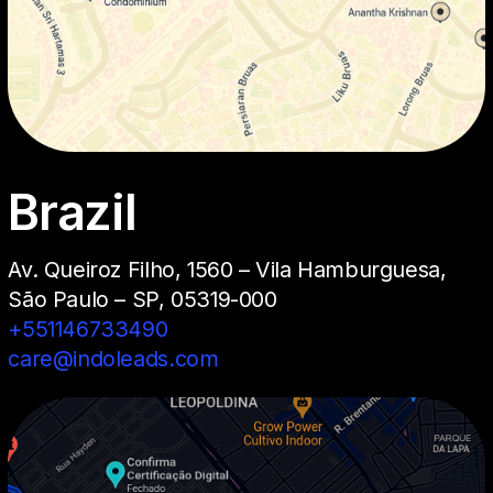
Brazil
Av. Queiroz Filho, 1560 – Vila Hamburguesa,
São Paulo – SP, 05319-000
+551146733490
care@indoleads.com