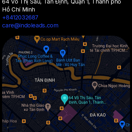
64 Võ Thị Sáu, Tân Định, Quận 1, Thành phố
Hồ Chí Minh
+8412032687
care@indoleads.com