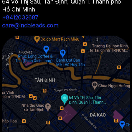
64 Võ Thị Sáu, Tân Định, Quận 1, Thành phố
Hồ Chí Minh
+8412032687
care@indoleads.com