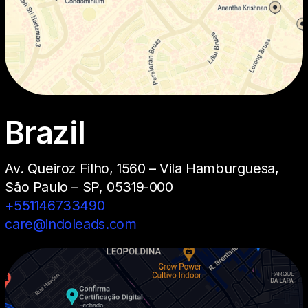
Brazil
Av. Queiroz Filho, 1560 – Vila Hamburguesa,
São Paulo – SP, 05319-000
+551146733490
care@indoleads.com