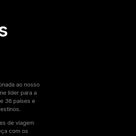
s
ionada ao nosso
ne líder para a
e 36 países e
estinos.
ões de viagem
meça com os