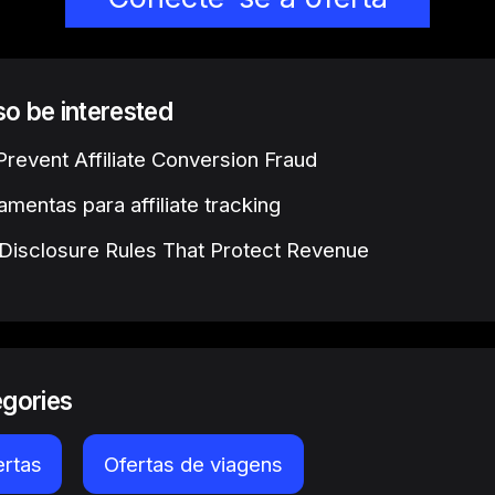
lso be interested
revent Affiliate Conversion Fraud
amentas para affiliate tracking
e Disclosure Rules That Protect Revenue
egories
ertas
Ofertas de viagens