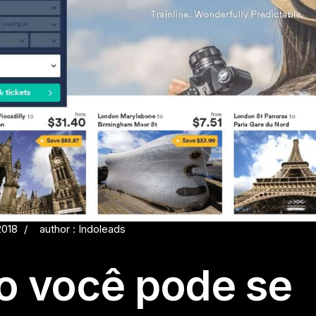
2018
author : Indoleads
 você pode se