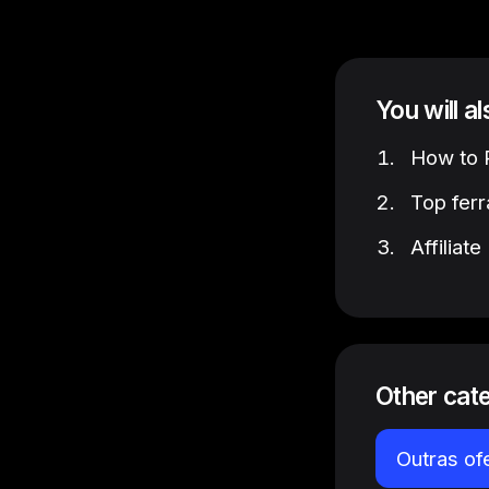
You will a
How to P
Top ferr
Affiliat
Other cat
Outras of