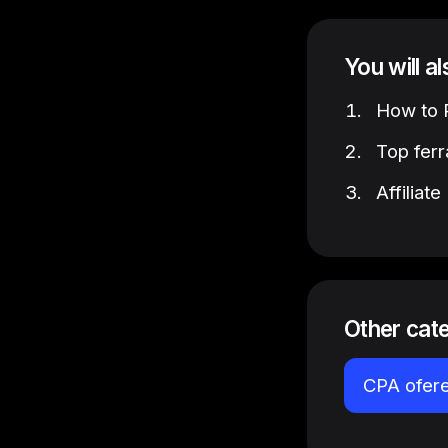
You will a
How to P
Top ferr
Affiliat
Other cat
CPA ofer