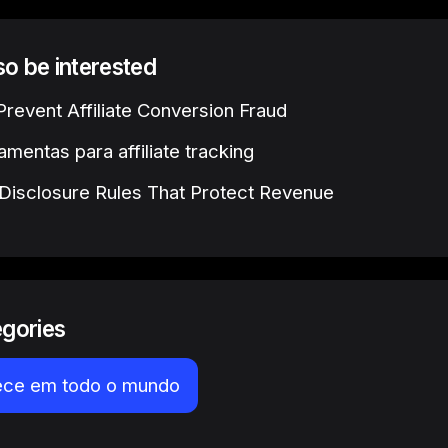
lso be interested
revent Affiliate Conversion Fraud
amentas para affiliate tracking
e Disclosure Rules That Protect Revenue
egories
ece em todo o mundo