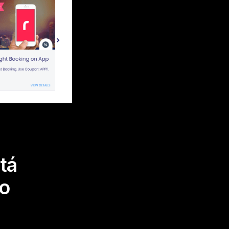
tá
do