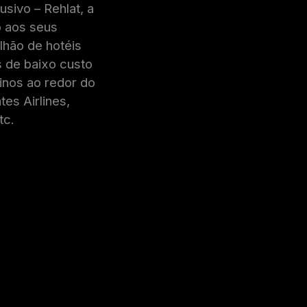
sivo – Rehlat, a
o aos seus
lhão de hotéis
 de baixo custo
inos ao redor do
es Airlines,
tc.