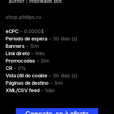
author : Indoleads Bot
shop.philips.ru
eCPC
– 0.0000$
Período de espera
– 30 dias (s)
Banners
– Sim
Link direto
– Não
Promocodes
– Sim
CR
– 0%
Vida útil do cookie
– 30 dias (s)
Páginas de destino
– Sim
XML/CSV feed
– Não
Conecte-se à oferta