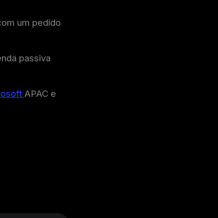
 com um pedido
enda passiva
rosoft
APAC e