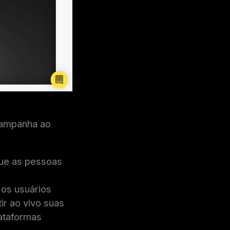
campanha ao
que as pessoas
os usuários
ir ao vivo suas
lataformas