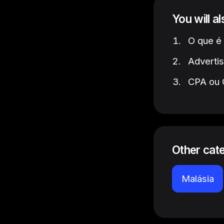
You will a
O que é
Advertis
CPA ou C
Other cat
Malásia