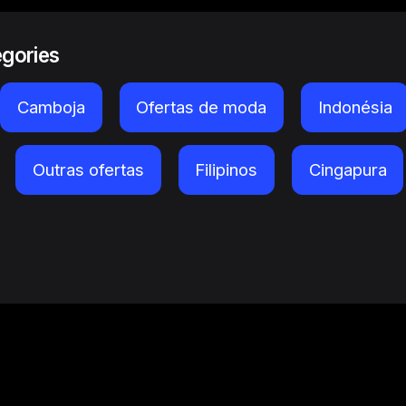
egories
Camboja
Ofertas de moda
Indonésia
Outras ofertas
Filipinos
Cingapura