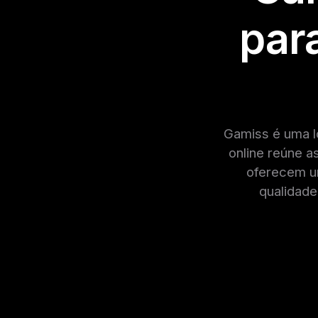
par
Gamiss é uma l
online reúne a
oferecem um
qualidade