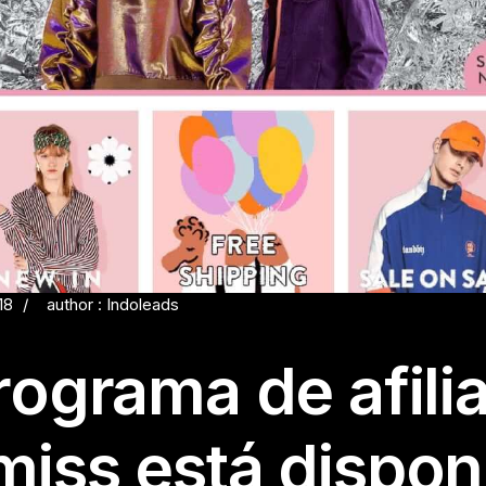
18
author : Indoleads
rograma de afili
iss está dispon