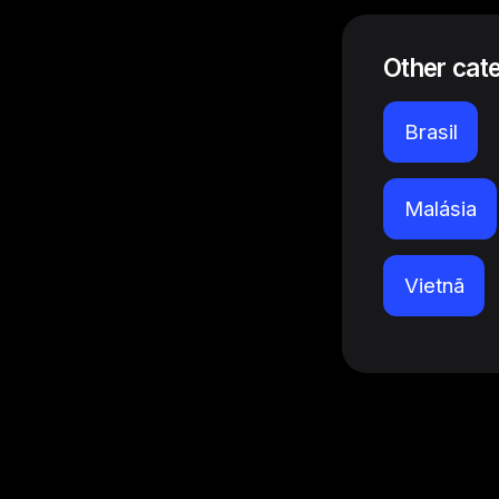
Other cat
Brasil
Malásia
Vietnã