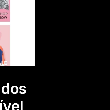
ados
ível