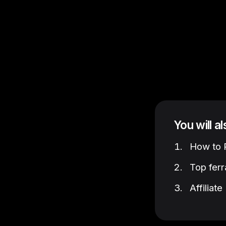
You will a
How to P
Top ferr
Affiliat