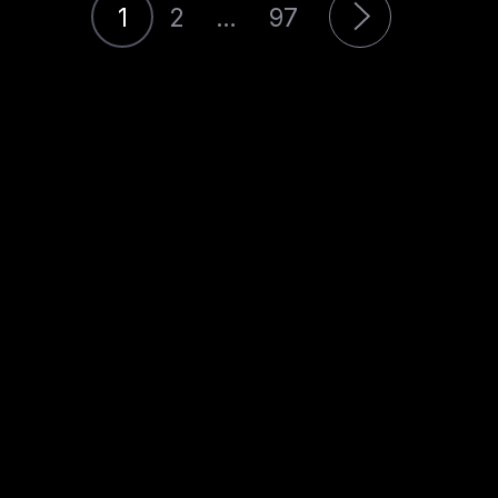
1
2
…
97