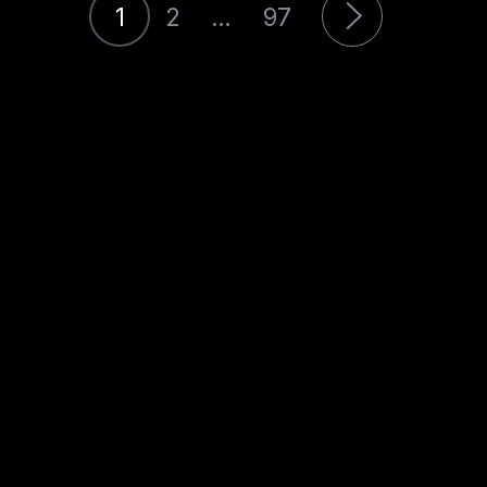
1
2
…
97