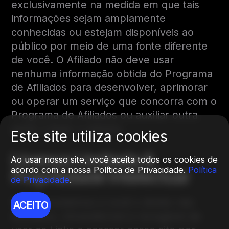
exclusivamente na medida em que tais
informações sejam amplamente
conhecidas ou estejam disponíveis ao
público por meio de uma fonte diferente
de você. O Afiliado não deve usar
nenhuma informação obtida do Programa
de Afiliados para desenvolver, aprimorar
ou operar um serviço que concorra com o
Programa de Afiliados ou auxiliar outra
parte a fazer o mesmo.
Este site utiliza cookies
Licença Limitada &
Ao usar nosso site, você aceita todos os cookies de
acordo com a nossa Política de Privacidade.
Política
Propriedade Intelectual
de Privacidade
.
Nós concedemos a você o direito não
ACEITO
exclusivo, intransferível e revogável de