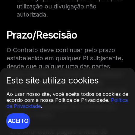
utilização ou divulgação não
autorizada.
Prazo/Rescisão
O Contrato deve continuar pelo prazo
estabelecido em qualquer PI subjacente,
desde que qualquer uma das partes
possa rescindir o Contrato e/ou qualquer
Este site utiliza cookies
PI a qualquer momento, mediante
notificação prévia por escrito com dois (2)
Ao usar nosso site, você aceita todos os cookies de
dias úteis de antecedência. Mediante a
acordo com a nossa Política de Privacidade.
Política
de Privacidade
.
rescisão ou expiração do Contrato por
qualquer motivo:
ACEITO
O Anunciante pagará à Rede de