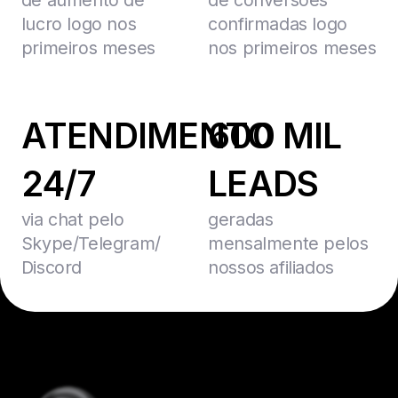
lucro logo nos
confirmadas logo
primeiros meses
nos primeiros meses
ATENDIMENTO
600 MIL
24/7
LEADS
via chat pelo
geradas
Skype/Telegram/
mensalmente pelos
Discord
nossos afiliados