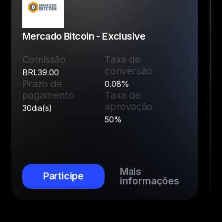
Mercado Bitcoin - Exclusive
Comissão
Taxa de
conversão
BRL39.00
Prazo de
0.08%
pagamento
Taxa de
aprovação
30dia(s)
50%
Mais
Participe
informações