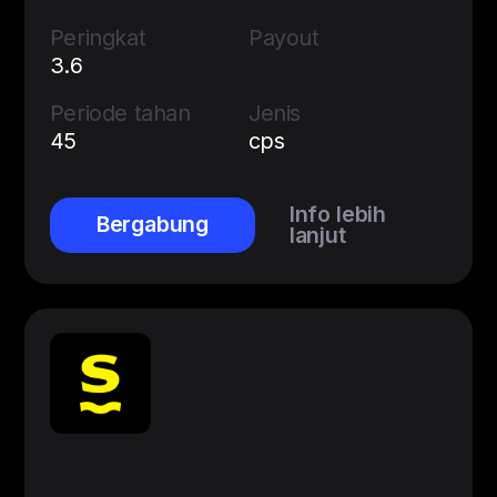
Peringkat
Payout
3.6
Periode tahan
Jenis
45
cps
Info lebih
Bergabung
lanjut