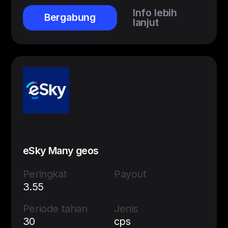
Info lebih
Bergabung
lanjut
eSky Many geos
Peringkat
Payout
3.55
Periode tahan
Jenis
30
cps