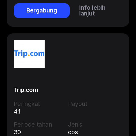
Info lebih
Bergabung
lanjut
Trip.com
Peringkat
Payout
4.1
Periode tahan
Jenis
30
cps