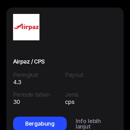
Airpaz / CPS
Peringkat
Payout
4.3
Periode tahan
Jenis
30
cps
Info lebih
Bergabung
lanjut