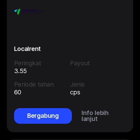
Localrent
Peringkat
Payout
3.55
Periode tahan
Jenis
60
cps
Info lebih
Bergabung
lanjut