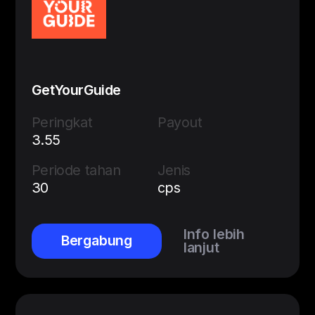
GetYourGuide
Peringkat
Payout
3.55
Periode tahan
Jenis
30
cps
Info lebih
Bergabung
lanjut