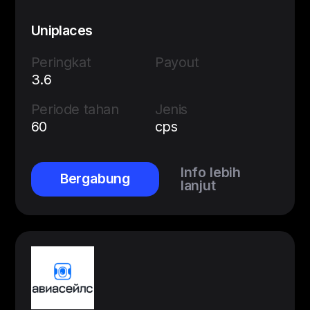
Uniplaces
Peringkat
Payout
3.6
Periode tahan
Jenis
60
cps
Info lebih
Bergabung
lanjut