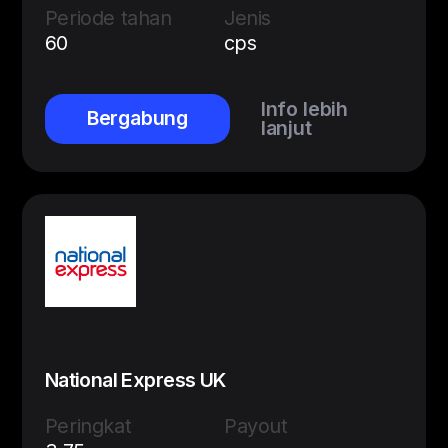
Periode tahan
Jenis
60
cps
Info lebih
Bergabung
lanjut
National Express UK
Peringkat
Payout