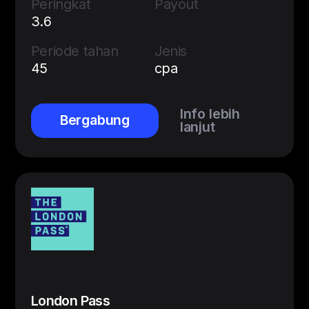
Peringkat
Payout
3.6
Periode tahan
Jenis
45
cpa
Info lebih
Bergabung
lanjut
London Pass