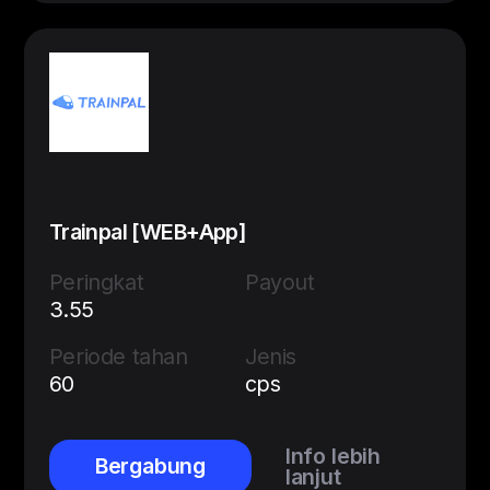
Trainpal [WEB+App]
Peringkat
Payout
3.55
Periode tahan
Jenis
60
cps
Info lebih
Bergabung
lanjut