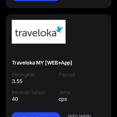
Traveloka MY [WEB+App]
Peringkat
Payout
3.55
Periode tahan
Jenis
40
cps
Info lebih