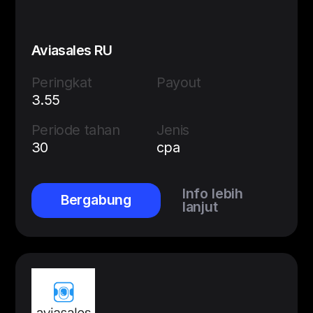
Aviasales RU
Peringkat
Payout
3.55
Periode tahan
Jenis
30
cpa
Info lebih
Bergabung
lanjut