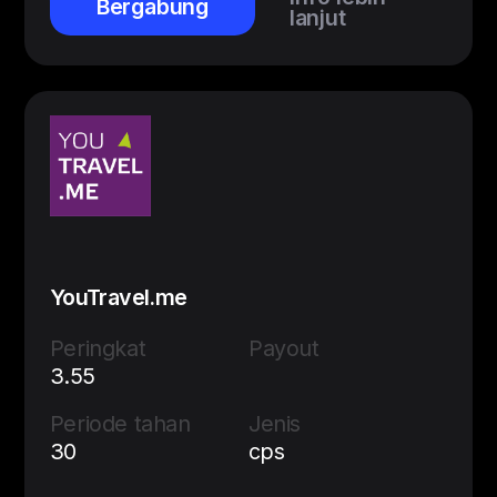
Bergabung
lanjut
YouTravel.me
Peringkat
Payout
3.55
Periode tahan
Jenis
30
cps