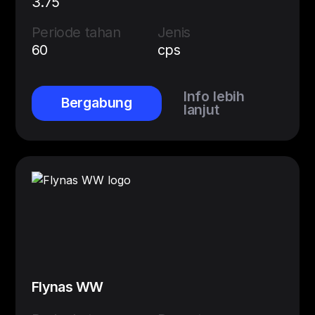
3.75
Periode tahan
Jenis
60
cps
Info lebih
Bergabung
lanjut
Flynas WW