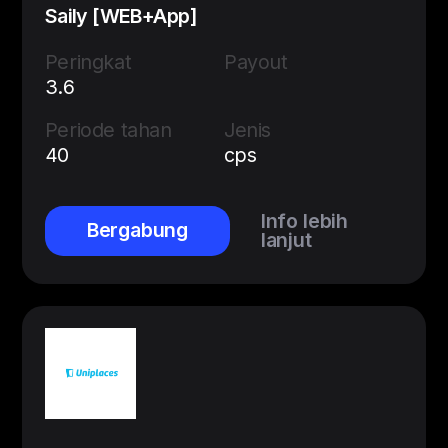
Saily [WEB+App]
Peringkat
Payout
3.6
Periode tahan
Jenis
40
cps
Info lebih
Bergabung
lanjut