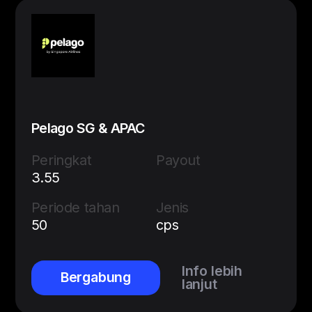
Pelago SG & APAC
Peringkat
Payout
3.55
Periode tahan
Jenis
50
cps
Info lebih
Bergabung
lanjut