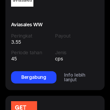
Aviasales WW
Peringkat
Payout
3.55
Periode tahan
Jenis
45
cps
Info lebih
Bergabung
lanjut