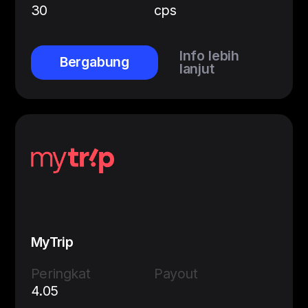
30
cps
Info lebih
Bergabung
lanjut
MyTrip
Peringkat
Payout
4.05