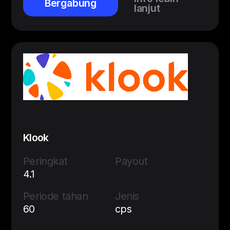
Bergabung
lanjut
Klook
Peringkat
Payout
4.1
Periode tahan
Jenis
60
cps