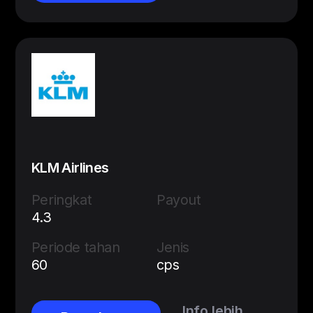
KLM Airlines
Peringkat
Payout
4.3
Periode tahan
Jenis
60
cps
Info lebih