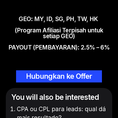
GEO:
MY, ID, SG, PH, TW, HK
(Program Afiliasi Terpisah untuk
setiap GEO
)
PAYOUT (PEMBAYARAN):
2.5% – 6%
Hubungkan ke Offer
You will also be interested
CPA ou CPL para leads: qual dá
mais resultado?