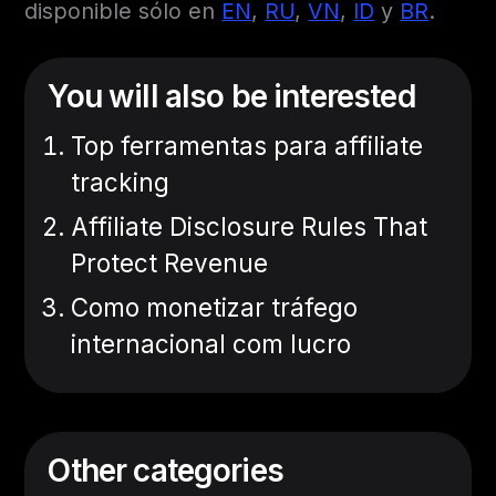
disponible sólo en
EN
,
RU
,
VN
,
ID
y
BR
.
You will also be interested
Top ferramentas para affiliate
tracking
Affiliate Disclosure Rules That
Protect Revenue
Como monetizar tráfego
internacional com lucro
Other categories