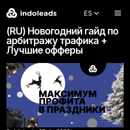
ES
(RU) Новогодний гайд по
арбитражу трафика +
Лучшие офферы