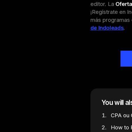
editor. La
Oferta
¡Regístrate en I
más programas d
de Indoleads
.
You will a
CPA ou C
How to P