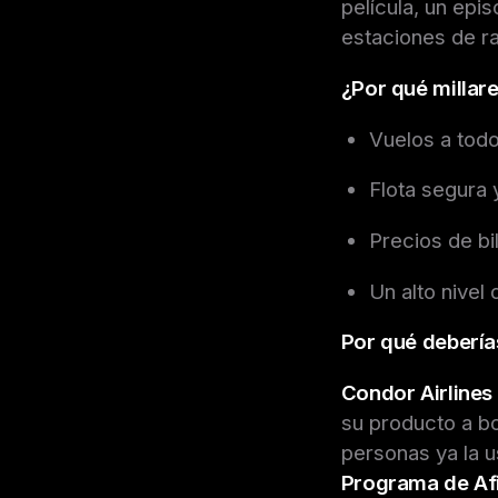
película, un epi
estaciones de ra
¿Por qué millar
Vuelos a tod
Flota segura
Precios de bi
Un alto nivel
Por qué debería
Condor Airlines
su producto a bo
personas ya la u
Programa de Afi