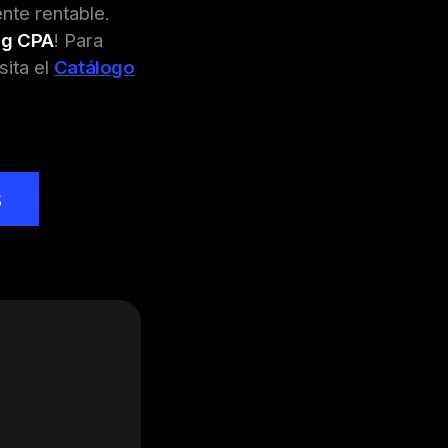
nte rentable.
ng CPA
! Para
isita el
Catálogo
s