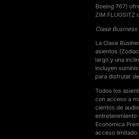
Boeing 767) ofr
ZIM FLUGSITZ co
Clase Business
La Clase Busine
asientos (Zodia
largo y una inc
incluyen suminis
para disfrutar d
Todos los asient
con acceso a má
cientos de audi
entretenimiento 
Económica Premi
acceso limitado 