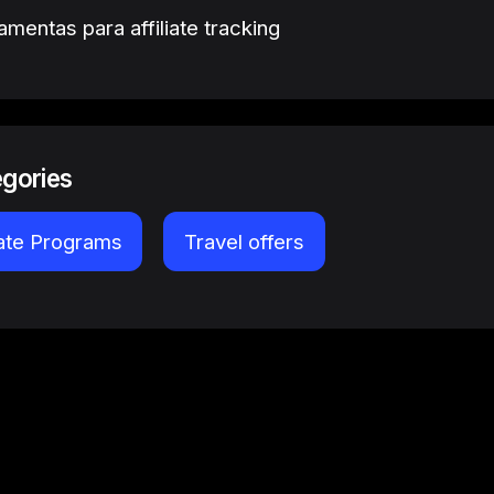
amentas para affiliate tracking
egories
iate Programs
Travel offers