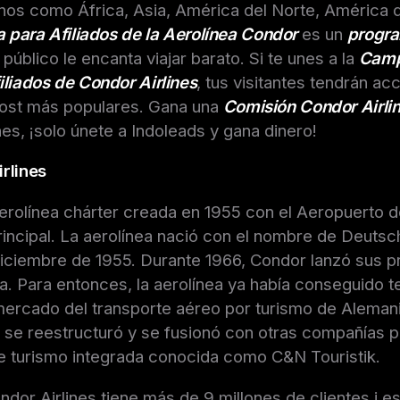
inos como África, Asia, América del Norte, América d
a para Afiliados de la Aerolínea Condor
es un
progra
u público le encanta viajar barato. Si te unes a la
Camp
liados de Condor Airlines
, tus visitantes tendrán ac
cost más populares. Gana una
Comisión Condor Airli
es, ¡solo únete a Indoleads y gana dinero!
rlines
rolínea chárter creada en 1955 con el Aeropuerto d
incipal. La aerolínea nació con el nombre de Deutsc
iciembre de 1955. Durante 1966, Condor lanzó sus p
ia. Para entonces, la aerolínea ya había conseguido t
mercado del transporte aéreo por turismo de Alemani
 se reestructuró y se fusionó con otras compañías p
e turismo integrada conocida como C&N Touristik.
dor Airlines tiene más de 9 millones de clientes i es