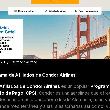
023
author : Author
ama de Afiliados de Condor Airlines
Afiliados de Condor Airlines
es un popular
Programa
lo de Pago: CPS).
Condor es una aerolínea que ofre
estinos de ocio que opera desde Alemania, tiene v
uenca mediterránea y a las Islas Canarias así como, v