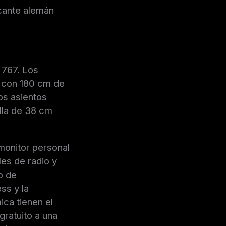
cante alemán
 767. Los
 con 180 cm de
os asientos
lla de 38 cm
 monitor personal
es de radio y
o de
ss y la
ca tienen el
ratuito a una