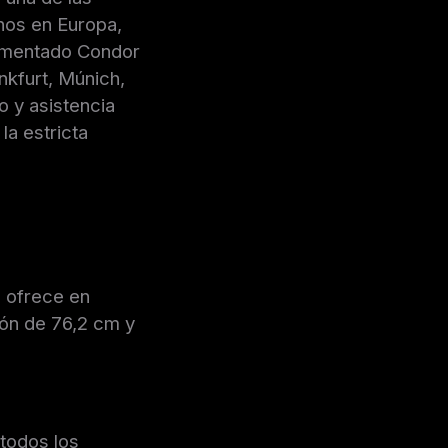
nos en Europa,
rimentado Condor
kfurt, Múnich,
o y asistencia
a estricta
 ofrece en
ión de 76,2 cm y
 todos los