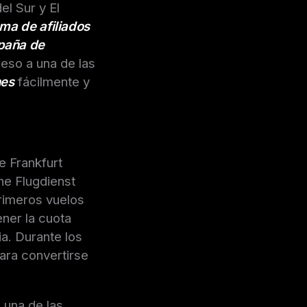
el Sur y El
ma de afiliados
aña de
ceso a una de las
nes
fácilmente y
e Frankfurt
he Flugdienst
rimeros vuelos
ener la cuota
a. Durante los
ara convertirse
 una de las