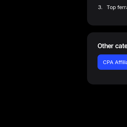
Top ferr
Other cat
CPA Affil