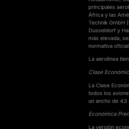
principales aero
África y las Amé
Technik GmbH (C
Dusseldorf y Ham
más elevada, se
normativa oficial
La aerolínea tien
Clase Económi
La Clase Económ
todos los avione
un ancho de 43
Económica Pre
La versión econó